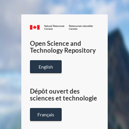
Canada.ca
/
Gouverneme
Open Science and
du
Technology Repository
Canada
English
Dépôt ouvert des
sciences et technologie
Français