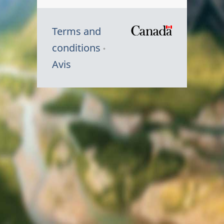
Terms and
/
conditions
Symbole
Avis
du
gouvernem
du
Canada