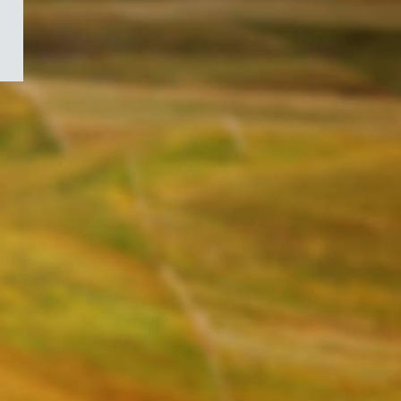
/
Symbole
du
gouvernement
du
Canada