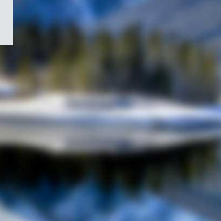
/
Symbole
du
gouvernement
du
Canada