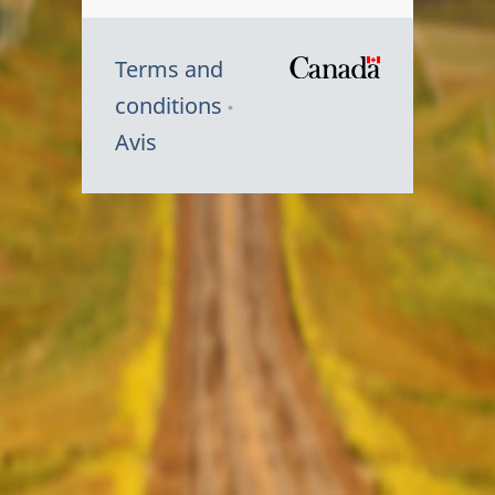
Terms and
/
conditions
Symbole
Avis
du
gouvernem
du
Canada