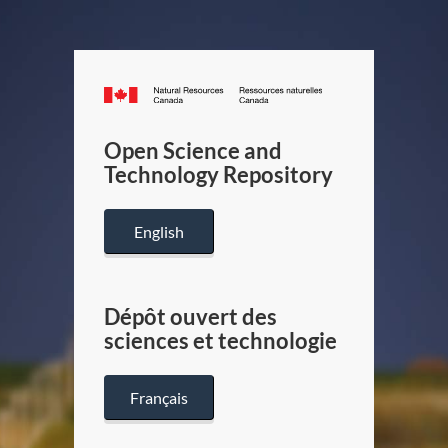
Canada.ca
/
Gouverneme
Open Science and
du
Technology Repository
Canada
English
Dépôt ouvert des
sciences et technologie
Français