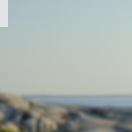
/
Symbole
du
gouvernement
du
Canada