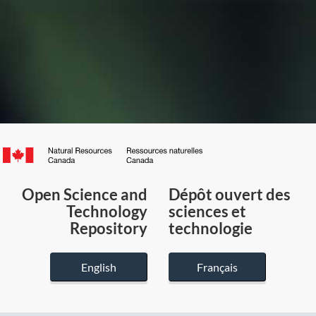
Canada.ca
/
Gouvernement
Open Science and
Dépôt ouvert des
du
Technology
sciences et
Canada
Repository
technologie
English
Français