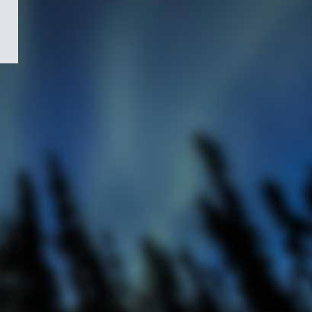
/
Symbole
du
gouvernement
du
Canada