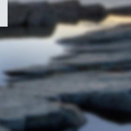
/
Symbole
du
gouvernement
du
Canada