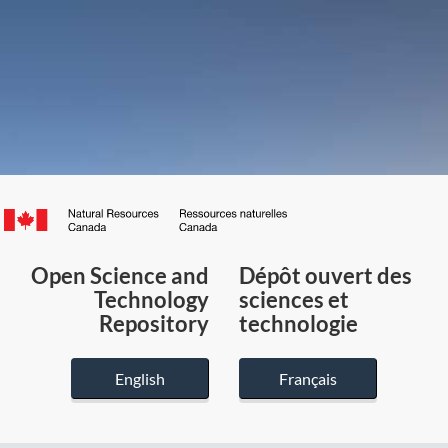
Canada.ca
/
Gouvernement
Open Science and
Dépôt ouvert des
du
Technology
sciences et
Canada
Repository
technologie
English
Français