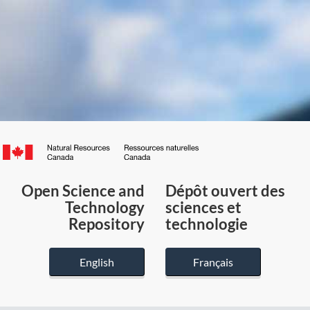
Canada.ca
/
Gouvernement
Open Science and
Dépôt ouvert des
du
Technology
sciences et
Canada
Repository
technologie
English
Français