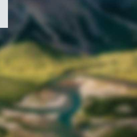
/
Symbole
du
gouvernement
du
Canada