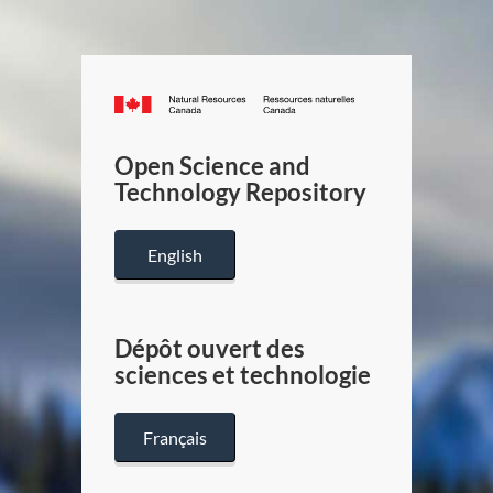
Canada.ca
/
Gouverneme
Open Science and
du
Technology Repository
Canada
English
Dépôt ouvert des
sciences et technologie
Français