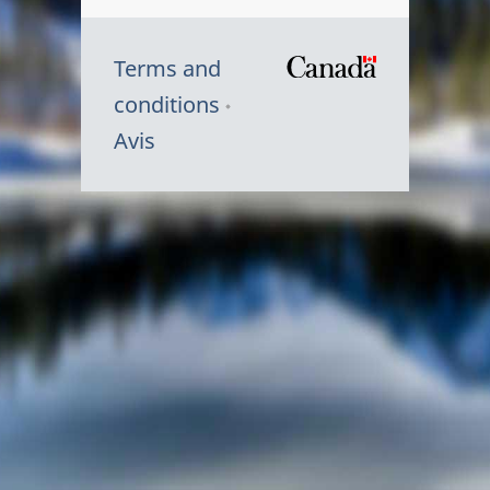
Terms and
/
conditions
Symbole
Avis
du
gouvernem
du
Canada