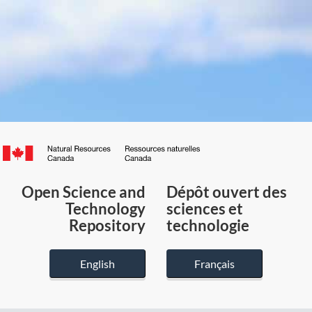
Canada.ca
/
Gouvernement
Open Science and
Dépôt ouvert des
du
Technology
sciences et
Canada
Repository
technologie
English
Français