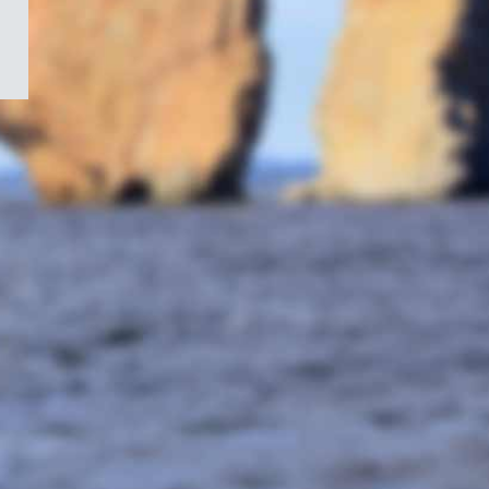
/
Symbole
du
gouvernement
du
Canada