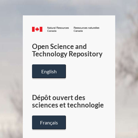
Canada.ca
/
Gouverneme
Open Science and
du
Technology Repository
Canada
English
Dépôt ouvert des
sciences et technologie
Français