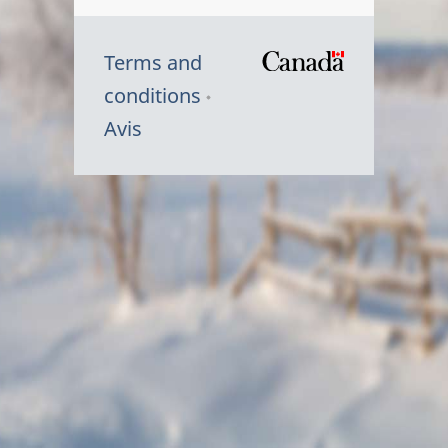
Terms and
/
conditions
Symbole
Avis
du
gouvernem
du
Canada