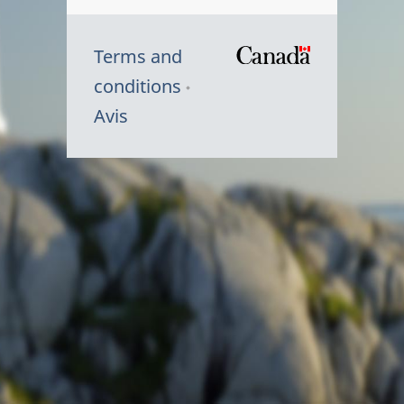
Terms and
/
conditions
Symbole
Avis
du
gouvernem
du
Canada