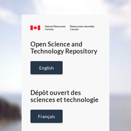
Canada.ca
/
Gouverneme
Open Science and
du
Technology Repository
Canada
English
Dépôt ouvert des
sciences et technologie
Français