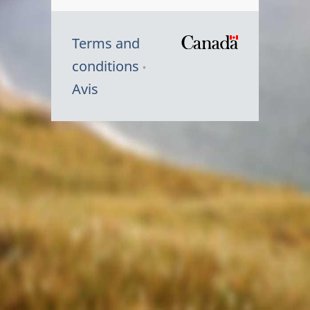
Terms and
/
conditions
Symbole
Avis
du
gouvernem
du
Canada