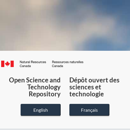
Canada.ca
/
Gouvernement
Open Science and
Dépôt ouvert des
du
Technology
sciences et
Canada
Repository
technologie
English
Français