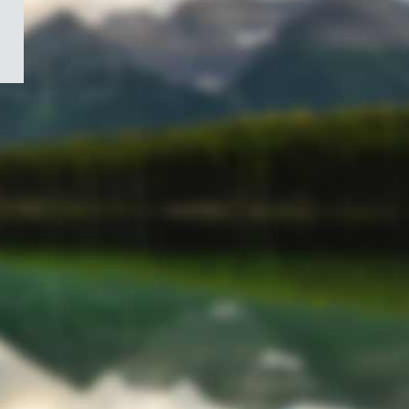
/
Symbole
du
gouvernement
du
Canada