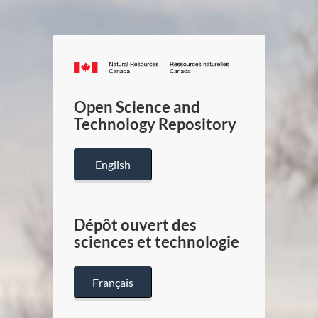
Canada.ca
/
Gouverneme
Open Science and
du
Technology Repository
Canada
English
Dépôt ouvert des
sciences et technologie
Français