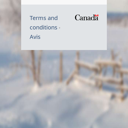
Terms and
/
conditions
Symbole
Avis
du
gouvernem
du
Canada