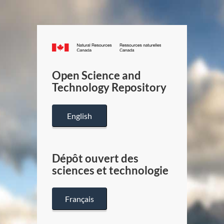
Canada.ca
/
Gouverneme
Open Science and
du
Technology Repository
Canada
English
Dépôt ouvert des
sciences et technologie
Français