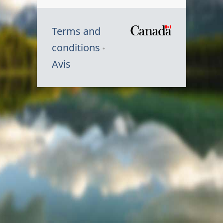
Terms and
/
conditions
Symbole
Avis
du
gouvernem
du
Canada