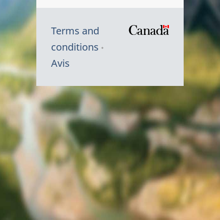
Terms and
/
conditions
Symbole
Avis
du
gouvernem
du
Canada