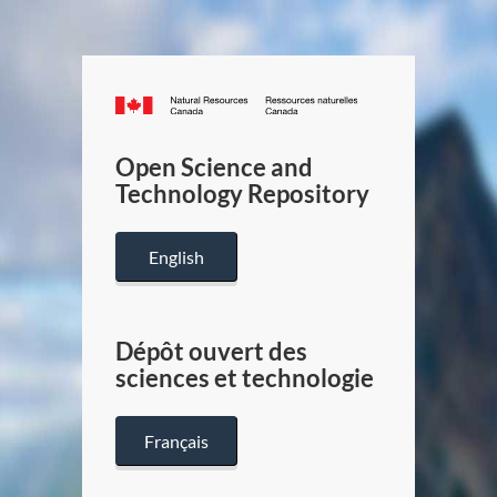
Canada.ca
/
Gouverneme
Open Science and
du
Technology Repository
Canada
English
Dépôt ouvert des
sciences et technologie
Français