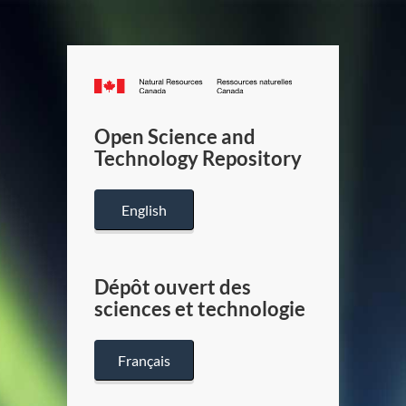
Canada.ca
/
Gouverneme
Open Science and
du
Technology Repository
Canada
English
Dépôt ouvert des
sciences et technologie
Français