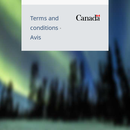
Terms and
/
conditions
Symbole
Avis
du
gouvernem
du
Canada