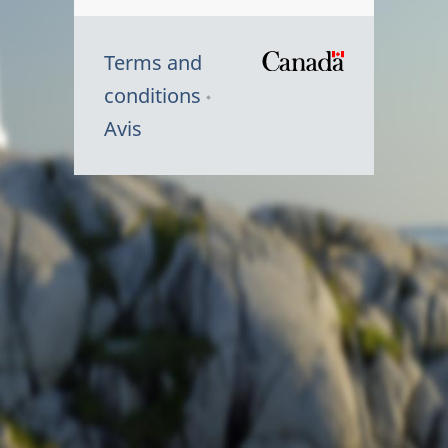
Terms and
/
conditions
Symbole
Avis
du
gouvernem
du
Canada