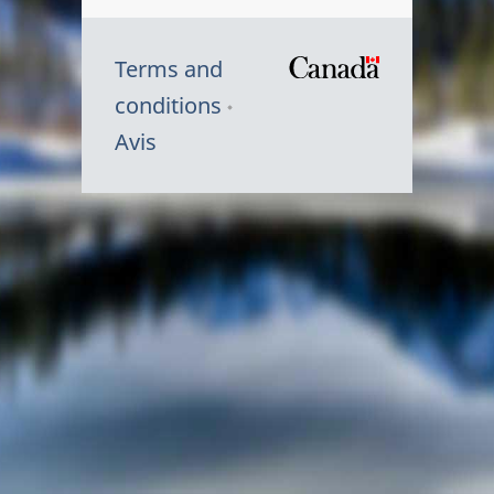
Terms and
/
conditions
Symbole
Avis
du
gouvernem
du
Canada