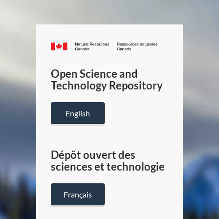
Canada.ca
/
Gouverneme
Open Science and
du
Technology Repository
Canada
English
Dépôt ouvert des
sciences et technologie
Français