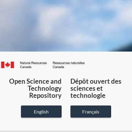
Canada.ca
/
Gouvernement
Open Science and
Dépôt ouvert des
du
Technology
sciences et
Canada
Repository
technologie
English
Français