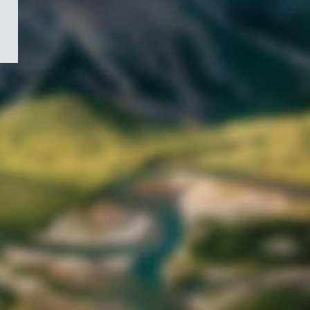
/
Symbole
du
gouvernement
du
Canada