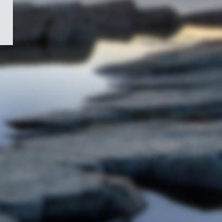
/
Symbole
du
gouvernement
du
Canada