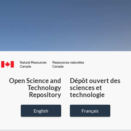
Canada.ca
/
Gouvernement
Open Science and
Dépôt ouvert des
du
Technology
sciences et
Canada
Repository
technologie
English
Français