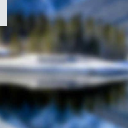
/
Symbole
du
gouvernement
du
Canada