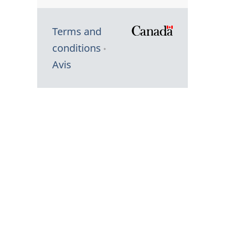
Terms and
/
conditions
Symbole
Avis
du
gouvernem
du
Canada