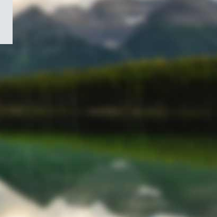
/
Symbole
du
gouvernement
du
Canada