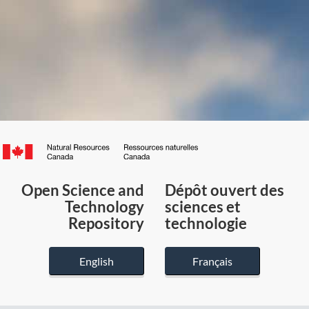
Canada.ca
/
Gouvernement
Open Science and
Dépôt ouvert des
du
Technology
sciences et
Canada
Repository
technologie
English
Français