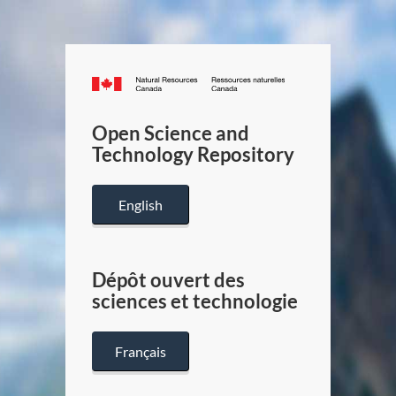
Canada.ca
/
Gouverneme
Open Science and
du
Technology Repository
Canada
English
Dépôt ouvert des
sciences et technologie
Français