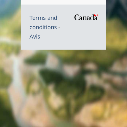
Terms and
/
conditions
Symbole
Avis
du
gouvernem
du
Canada