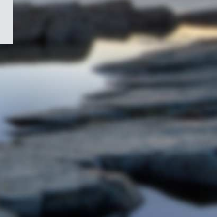
/
Symbole
du
gouvernement
du
Canada