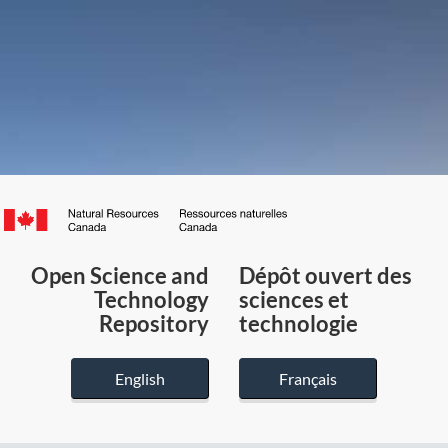
Canada.ca
/
Gouvernement
Open Science and
Dépôt ouvert des
du
Technology
sciences et
Canada
Repository
technologie
English
Français