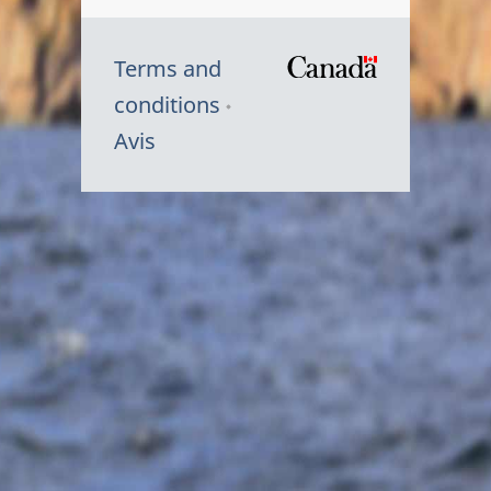
Terms and
/
conditions
Symbole
Avis
du
gouvernem
du
Canada