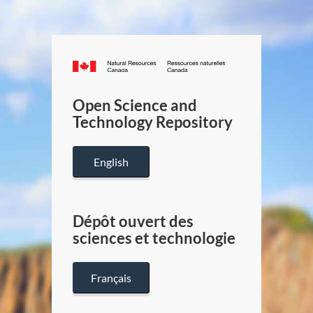
Canada.ca
/
Gouverneme
Open Science and
du
Technology Repository
Canada
English
Dépôt ouvert des
sciences et technologie
Français