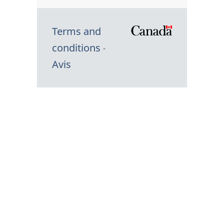
Terms and
/
conditions
Symbole
Avis
du
gouvernem
du
Canada