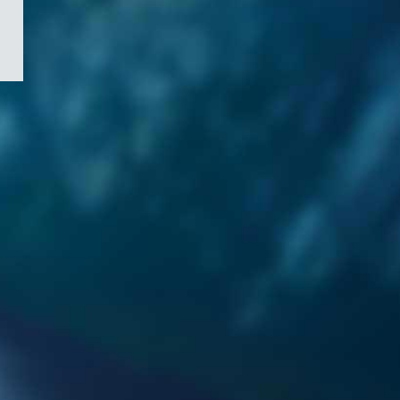
/
Symbole
du
gouvernement
du
Canada