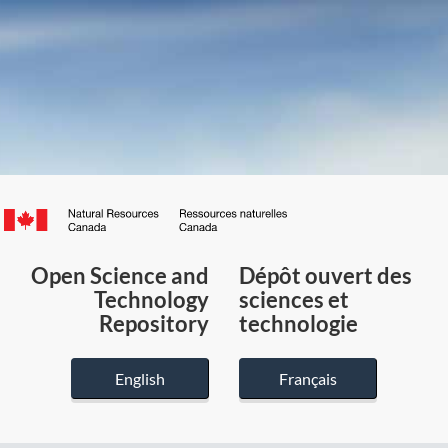
Canada.ca
/
Gouvernement
Open Science and
Dépôt ouvert des
du
Technology
sciences et
Canada
Repository
technologie
English
Français