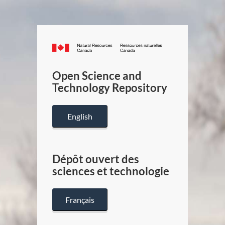
Canada.ca
/
Gouverneme
Open Science and
du
Technology Repository
Canada
English
Dépôt ouvert des
sciences et technologie
Français