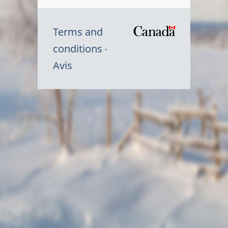
Terms and
/
conditions
Symbole
Avis
du
gouvernem
du
Canada