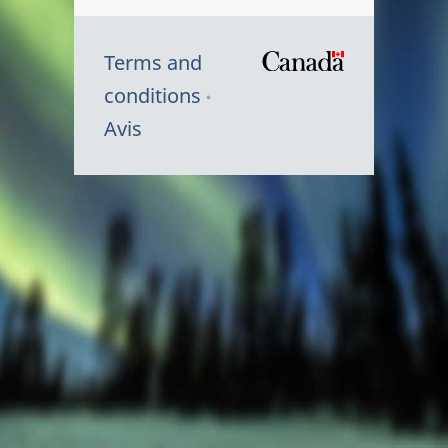
Terms and
/
conditions
Symbole
Avis
du
gouvernem
du
Canada