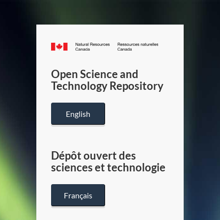
Canada.ca
/
Gouverneme
Open Science and
du
Technology Repository
Canada
English
Dépôt ouvert des
sciences et technologie
Français