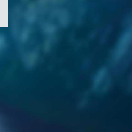
/
Symbole
du
gouvernement
du
Canada