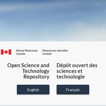
Canada.ca
/
Gouvernement
Open Science and
Dépôt ouvert des
du
Technology
sciences et
Canada
Repository
technologie
English
Français