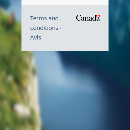
Terms and
/
conditions
Symbole
Avis
du
gouvernem
du
Canada