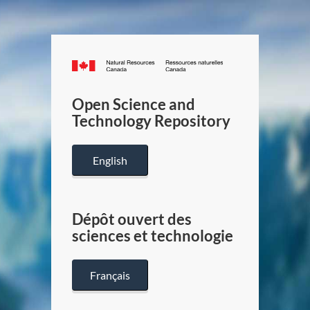
Canada.ca
/
Gouverneme
Open Science and
du
Technology Repository
Canada
English
Dépôt ouvert des
sciences et technologie
Français