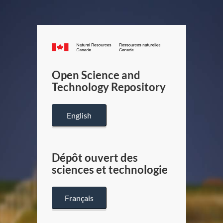
Canada.ca
/
Gouverneme
Open Science and
du
Technology Repository
Canada
English
Dépôt ouvert des
sciences et technologie
Français