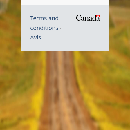
Terms and
/
conditions
Symbole
Avis
du
gouvernem
du
Canada