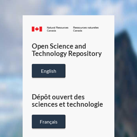
Canada.ca
/
Gouverneme
Open Science and
du
Technology Repository
Canada
English
Dépôt ouvert des
sciences et technologie
Français