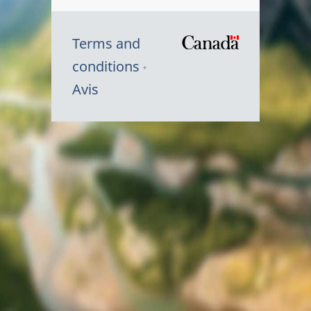
Terms and
/
conditions
Symbole
Avis
du
gouvernem
du
Canada