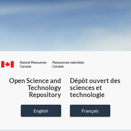
Canada.ca
/
Gouvernement
Open Science and
Dépôt ouvert des
du
Technology
sciences et
Canada
Repository
technologie
English
Français