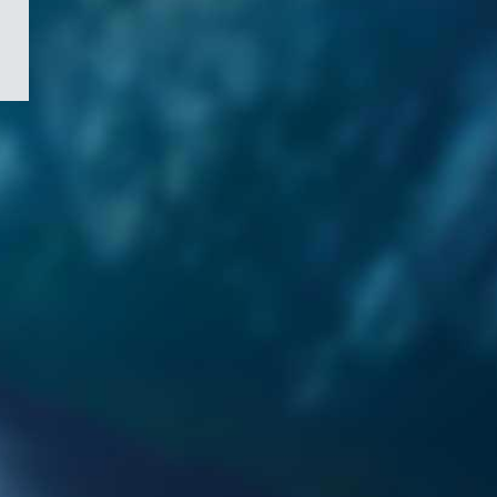
/
Symbole
du
gouvernement
du
Canada