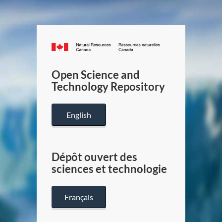
Canada.ca
/
Gouverneme
Open Science and
du
Technology Repository
Canada
English
Dépôt ouvert des
sciences et technologie
Français