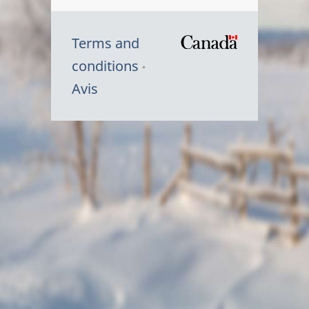
Terms and
/
conditions
Symbole
Avis
du
gouvernem
du
Canada