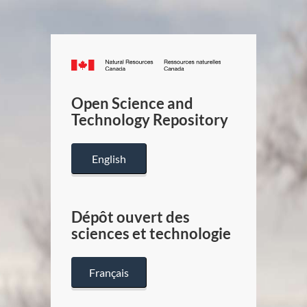
Canada.ca
/
Gouverneme
Open Science and
du
Technology Repository
Canada
English
Dépôt ouvert des
sciences et technologie
Français