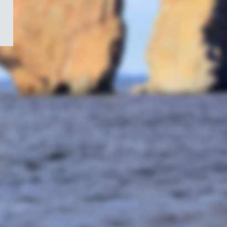
/
Symbole
du
gouvernement
du
Canada