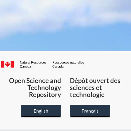
Canada.ca
/
Gouvernement
Open Science and
Dépôt ouvert des
du
Technology
sciences et
Canada
Repository
technologie
English
Français