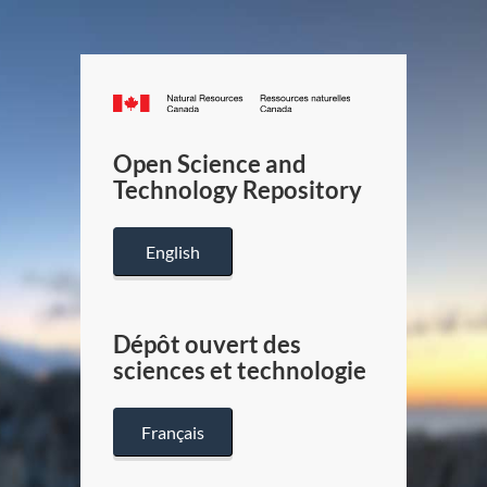
Canada.ca
/
Gouverneme
Open Science and
du
Technology Repository
Canada
English
Dépôt ouvert des
sciences et technologie
Français