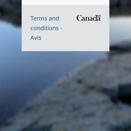
Terms and
/
conditions
Symbole
Avis
du
gouvernem
du
Canada