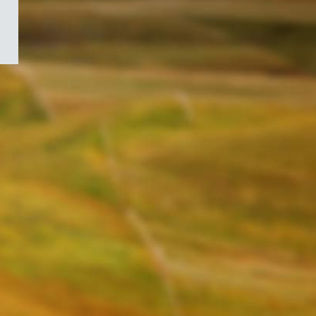
/
Symbole
du
gouvernement
du
Canada