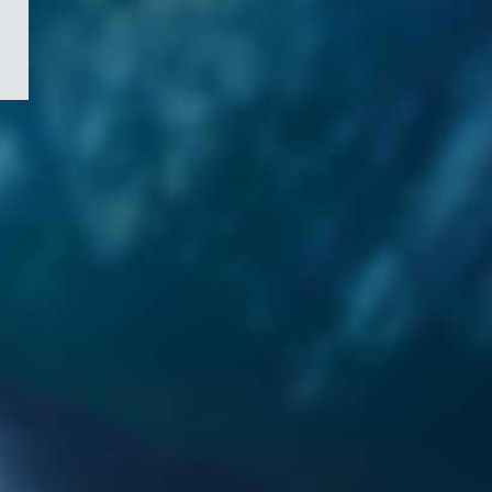
/
Symbole
du
gouvernement
du
Canada