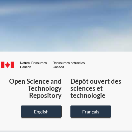
Canada.ca
/
Gouvernement
Open Science and
Dépôt ouvert des
du
Technology
sciences et
Canada
Repository
technologie
English
Français