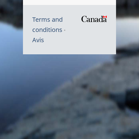
Terms and
/
conditions
Symbole
Avis
du
gouvernem
du
Canada