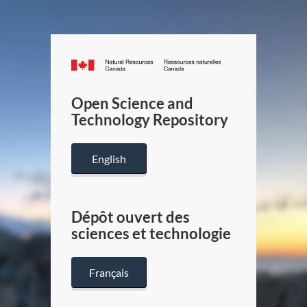
Canada.ca
/
Gouverneme
Open Science and
du
Technology Repository
Canada
English
Dépôt ouvert des
sciences et technologie
Français