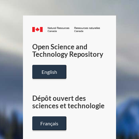
Canada.ca
/
Gouverneme
Open Science and
du
Technology Repository
Canada
English
Dépôt ouvert des
sciences et technologie
Français