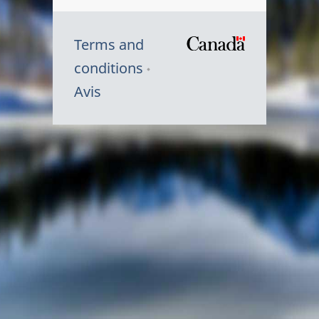
Terms and
/
conditions
Symbole
Avis
du
gouvernem
du
Canada