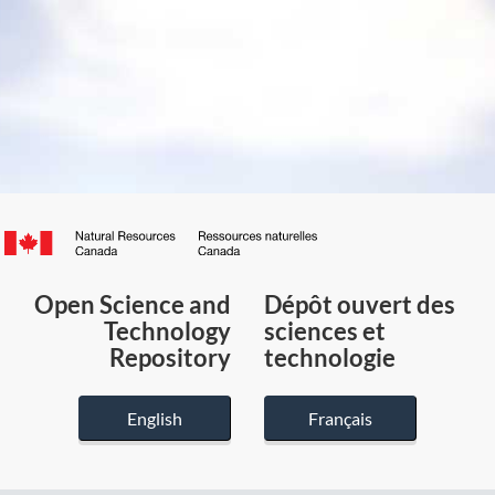
Canada.ca
/
Gouvernement
Open Science and
Dépôt ouvert des
du
Technology
sciences et
Canada
Repository
technologie
English
Français