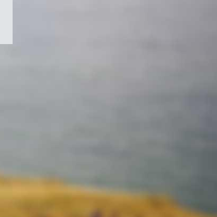
/
Symbole
du
gouvernement
du
Canada