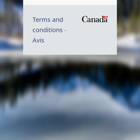
Terms and
/
conditions
Symbole
Avis
du
gouvernem
du
Canada