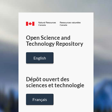
Canada.ca
/
Gouverneme
Open Science and
du
Technology Repository
Canada
English
Dépôt ouvert des
sciences et technologie
Français