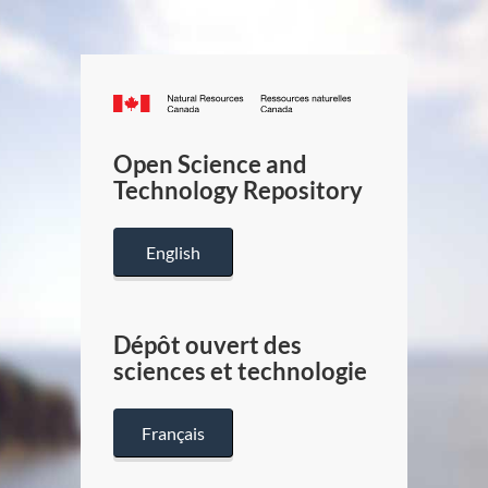
Canada.ca
/
Gouverneme
Open Science and
du
Technology Repository
Canada
English
Dépôt ouvert des
sciences et technologie
Français