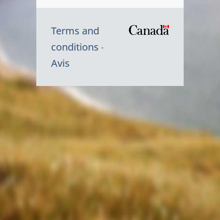
Terms and
/
conditions
Symbole
Avis
du
gouvernem
du
Canada