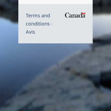
Terms and
/
conditions
Symbole
Avis
du
gouvernem
du
Canada