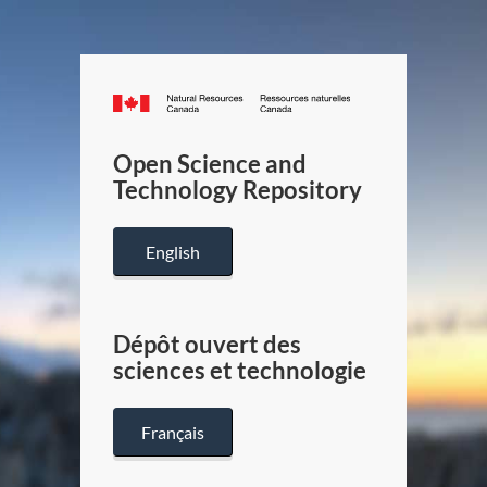
Canada.ca
/
Gouverneme
Open Science and
du
Technology Repository
Canada
English
Dépôt ouvert des
sciences et technologie
Français