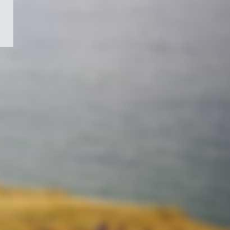
/
Symbole
du
gouvernement
du
Canada