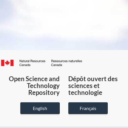
Canada.ca
/
Gouvernement
Open Science and
Dépôt ouvert des
du
Technology
sciences et
Canada
Repository
technologie
English
Français